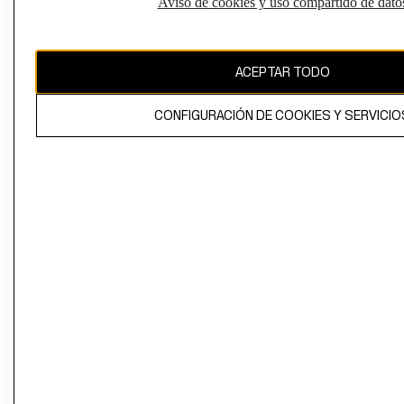
Aviso de cookies y uso compartido de dato
El contenido de esta página web está protegido por copyright y es
propiedad de H&M Hennes & Mauritz AB
ACEPTAR TODO
CONFIGURACIÓN DE COOKIES Y SERVICIO