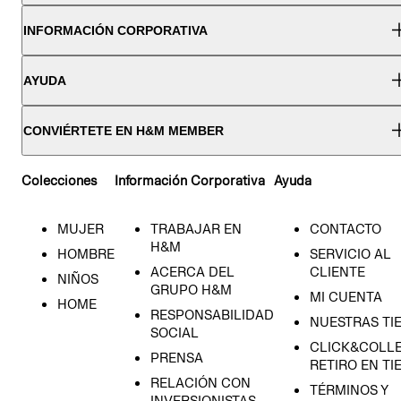
INFORMACIÓN CORPORATIVA
AYUDA
CONVIÉRTETE EN H&M MEMBER
Colecciones
Información Corporativa
Ayuda
MUJER
TRABAJAR EN
CONTACTO
H&M
HOMBRE
SERVICIO AL
ACERCA DEL
CLIENTE
NIÑOS
GRUPO H&M
MI CUENTA
HOME
RESPONSABILIDAD
NUESTRAS TI
SOCIAL
CLICK&COLLE
PRENSA
RETIRO EN TI
RELACIÓN CON
TÉRMINOS Y
INVERSIONISTAS