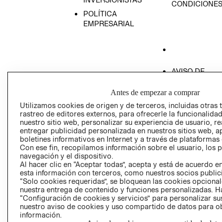
CONDICIONE
POLÍTICA
EMPRESARIAL
AVISO DE
PRIVACIDAD
Antes de empezar a comprar
GIFT CARD
Utilizamos cookies de origen y de terceros, incluidas otras 
AVISO DE COO
rastreo de editores externos, para ofrecerle la funcionalid
nuestro sitio web, personalizar su experiencia de usuario, rea
entregar publicidad personalizada en nuestros sitios web, a
boletines informativos en Internet y a través de plataformas
Con ese fin, recopilamos información sobre el usuario, los 
navegación y el dispositivo.
Al hacer clic en “Aceptar todas”, acepta y está de acuerdo
esta información con terceros, como nuestros socios publicit
Perú (S/)
“Solo cookies requeridas”, se bloquean las cookies opcionale
nuestra entrega de contenido y funciones personalizadas. H
CAMBIAR REGIÓN
“Configuración de cookies y servicios” para personalizar sus
nuestro aviso de cookies y uso compartido de datos para 
información.