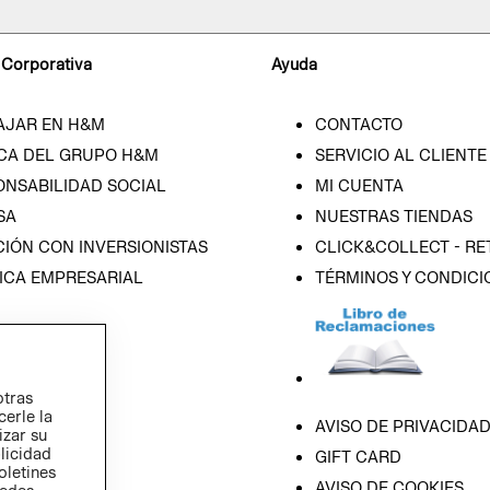
 Corporativa
Ayuda
AJAR EN H&M
CONTACTO
CA DEL GRUPO H&M
SERVICIO AL CLIENTE
ONSABILIDAD SOCIAL
MI CUENTA
SA
NUESTRAS TIENDAS
IÓN CON INVERSIONISTAS
CLICK&COLLECT - RE
ICA EMPRESARIAL
TÉRMINOS Y CONDICI
otras
cerle la
AVISO DE PRIVACIDA
izar su
blicidad
GIFT CARD
oletines
AVISO DE COOKIES