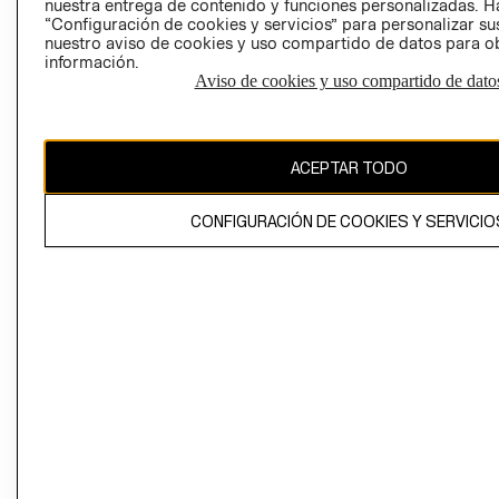
nuestra entrega de contenido y funciones personalizadas. H
“Configuración de cookies y servicios” para personalizar sus
CAMBIAR REGIÓN
nuestro aviso de cookies y uso compartido de datos para 
información.
Aviso de cookies y uso compartido de dato
El contenido de esta página web está protegido por copyright y es
propiedad de H&M Hennes & Mauritz AB
ACEPTAR TODO
CONFIGURACIÓN DE COOKIES Y SERVICIO