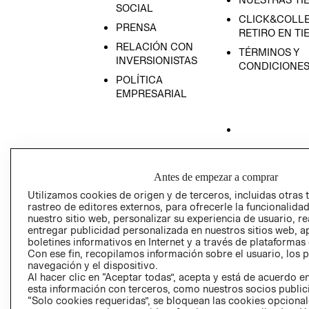
SOCIAL
CLICK&COLLE
PRENSA
RETIRO EN TI
RELACIÓN CON
TÉRMINOS Y
INVERSIONISTAS
CONDICIONE
POLÍTICA
EMPRESARIAL
AVISO DE
PRIVACIDAD
Antes de empezar a comprar
GIFT CARD
Utilizamos cookies de origen y de terceros, incluidas otras 
rastreo de editores externos, para ofrecerle la funcionalid
AVISO DE COO
nuestro sitio web, personalizar su experiencia de usuario, rea
entregar publicidad personalizada en nuestros sitios web, a
boletines informativos en Internet y a través de plataformas
Con ese fin, recopilamos información sobre el usuario, los 
navegación y el dispositivo.
Al hacer clic en “Aceptar todas”, acepta y está de acuerdo
esta información con terceros, como nuestros socios publicit
“Solo cookies requeridas”, se bloquean las cookies opcionale
Perú (S/)