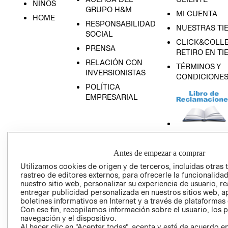
NIÑOS
GRUPO H&M
MI CUENTA
HOME
RESPONSABILIDAD
NUESTRAS TI
SOCIAL
CLICK&COLLE
PRENSA
RETIRO EN TI
RELACIÓN CON
TÉRMINOS Y
INVERSIONISTAS
CONDICIONE
POLÍTICA
EMPRESARIAL
AVISO DE
Antes de empezar a comprar
PRIVACIDAD
Utilizamos cookies de origen y de terceros, incluidas otras 
GIFT CARD
rastreo de editores externos, para ofrecerle la funcionalid
nuestro sitio web, personalizar su experiencia de usuario, rea
AVISO DE COO
entregar publicidad personalizada en nuestros sitios web, a
boletines informativos en Internet y a través de plataformas
Con ese fin, recopilamos información sobre el usuario, los 
navegación y el dispositivo.
Al hacer clic en “Aceptar todas”, acepta y está de acuerdo