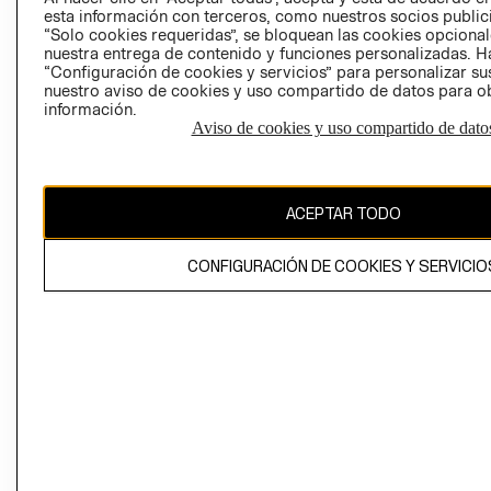
esta información con terceros, como nuestros socios publicit
“Solo cookies requeridas”, se bloquean las cookies opcionale
nuestra entrega de contenido y funciones personalizadas. H
Perú (S/)
“Configuración de cookies y servicios” para personalizar sus
nuestro aviso de cookies y uso compartido de datos para 
CAMBIAR REGIÓN
información.
Aviso de cookies y uso compartido de dato
El contenido de esta página web está protegido por copyright y es
ACEPTAR TODO
propiedad de H&M Hennes & Mauritz AB
CONFIGURACIÓN DE COOKIES Y SERVICIO