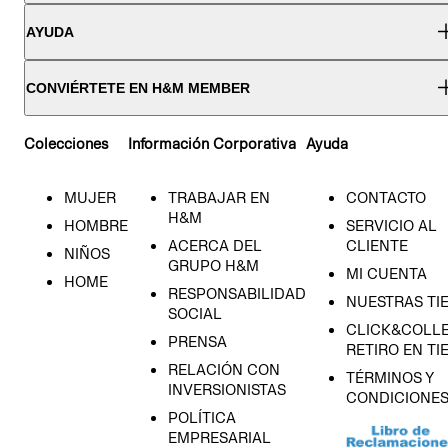
AYUDA
CONVIÉRTETE EN H&M MEMBER
Colecciones
Información Corporativa
Ayuda
MUJER
TRABAJAR EN
CONTACTO
H&M
HOMBRE
SERVICIO AL
ACERCA DEL
CLIENTE
NIÑOS
GRUPO H&M
MI CUENTA
HOME
RESPONSABILIDAD
NUESTRAS TI
SOCIAL
CLICK&COLLE
PRENSA
RETIRO EN TI
RELACIÓN CON
TÉRMINOS Y
INVERSIONISTAS
CONDICIONE
POLÍTICA
EMPRESARIAL