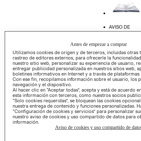
AVISO DE
PRIVACIDAD
GIFT CARD
Antes de empezar a comprar
AVISO DE COO
Utilizamos cookies de origen y de terceros, incluidas otras 
rastreo de editores externos, para ofrecerle la funcionalid
nuestro sitio web, personalizar su experiencia de usuario, rea
entregar publicidad personalizada en nuestros sitios web, a
boletines informativos en Internet y a través de plataformas
Con ese fin, recopilamos información sobre el usuario, los 
navegación y el dispositivo.
Al hacer clic en “Aceptar todas”, acepta y está de acuerdo
Perú (S/)
esta información con terceros, como nuestros socios publicit
“Solo cookies requeridas”, se bloquean las cookies opcionale
nuestra entrega de contenido y funciones personalizadas. H
CAMBIAR REGIÓN
“Configuración de cookies y servicios” para personalizar sus
nuestro aviso de cookies y uso compartido de datos para 
información.
Aviso de cookies y uso compartido de dato
El contenido de esta página web está protegido por copyright y es
propiedad de H&M Hennes & Mauritz AB