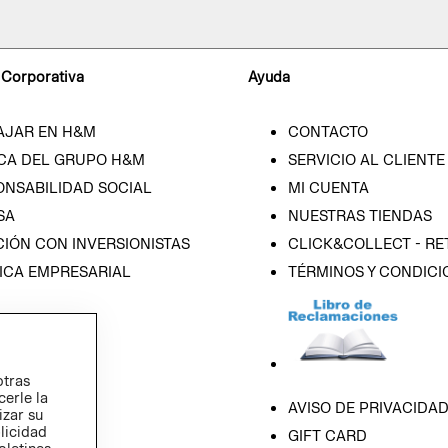
 Corporativa
Ayuda
AJAR EN H&M
CONTACTO
CA DEL GRUPO H&M
SERVICIO AL CLIENTE
ONSABILIDAD SOCIAL
MI CUENTA
SA
NUESTRAS TIENDAS
IÓN CON INVERSIONISTAS
CLICK&COLLECT - RE
ICA EMPRESARIAL
TÉRMINOS Y CONDICI
otras
cerle la
AVISO DE PRIVACIDA
izar su
blicidad
GIFT CARD