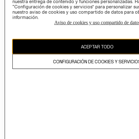
nuestra entrega de contenido y funciones personalizadas. H
“Configuración de cookies y servicios” para personalizar sus
CAMBIAR REGIÓN
nuestro aviso de cookies y uso compartido de datos para 
información.
Aviso de cookies y uso compartido de dato
El contenido de esta página web está protegido por copyright y es
propiedad de H&M Hennes & Mauritz AB
ACEPTAR TODO
CONFIGURACIÓN DE COOKIES Y SERVICIO