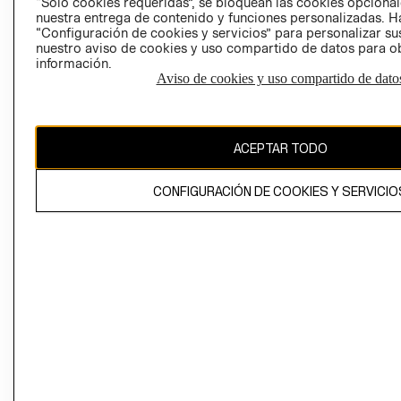
“Solo cookies requeridas”, se bloquean las cookies opcionale
Perú (S/)
nuestra entrega de contenido y funciones personalizadas. H
“Configuración de cookies y servicios” para personalizar sus
CAMBIAR REGIÓN
nuestro aviso de cookies y uso compartido de datos para 
información.
Aviso de cookies y uso compartido de dato
El contenido de esta página web está protegido por copyright y es
propiedad de H&M Hennes & Mauritz AB
ACEPTAR TODO
CONFIGURACIÓN DE COOKIES Y SERVICIO