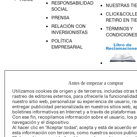
RESPONSABILIDAD
NUESTRAS TI
SOCIAL
CLICK&COLLE
PRENSA
RETIRO EN TI
RELACIÓN CON
TÉRMINOS Y
INVERSIONISTAS
CONDICIONE
POLÍTICA
EMPRESARIAL
AVISO DE
PRIVACIDAD
Antes de empezar a comprar
Utilizamos cookies de origen y de terceros, incluidas otras 
GIFT CARD
rastreo de editores externos, para ofrecerle la funcionalid
AVISO DE COO
nuestro sitio web, personalizar su experiencia de usuario, rea
entregar publicidad personalizada en nuestros sitios web, a
boletines informativos en Internet y a través de plataformas
Con ese fin, recopilamos información sobre el usuario, los 
navegación y el dispositivo.
Al hacer clic en “Aceptar todas”, acepta y está de acuerdo
esta información con terceros, como nuestros socios publicit