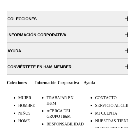
COLECCIONES
INFORMACIÓN CORPORATIVA
AYUDA
CONVIÉRTETE EN H&M MEMBER
Colecciones
Información Corporativa
Ayuda
MUJER
TRABAJAR EN
CONTACTO
H&M
HOMBRE
SERVICIO AL CL
ACERCA DEL
NIÑOS
MI CUENTA
GRUPO H&M
HOME
NUESTRAS TIEN
RESPONSABILIDAD