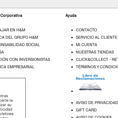
 Corporativa
Ayuda
AJAR EN H&M
CONTACTO
CA DEL GRUPO H&M
SERVICIO AL CLIENTE
ONSABILIDAD SOCIAL
MI CUENTA
SA
NUESTRAS TIENDAS
IÓN CON INVERSIONISTAS
CLICK&COLLECT - RE
ICA EMPRESARIAL
TÉRMINOS Y CONDICI
otras
cerle la
AVISO DE PRIVACIDA
izar su
blicidad
GIFT CARD
oletines
AVISO DE COOKIES