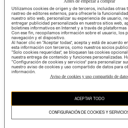
Antes de empezar a comprar
AVISO DE
Utilizamos cookies de origen y de terceros, incluidas otras 
rastreo de editores externos, para ofrecerle la funcionalid
PRIVACIDAD
nuestro sitio web, personalizar su experiencia de usuario, rea
GIFT CARD
entregar publicidad personalizada en nuestros sitios web, a
boletines informativos en Internet y a través de plataformas
AVISO DE COO
Con ese fin, recopilamos información sobre el usuario, los 
navegación y el dispositivo.
Al hacer clic en “Aceptar todas”, acepta y está de acuerdo
esta información con terceros, como nuestros socios publicit
“Solo cookies requeridas”, se bloquean las cookies opcionale
nuestra entrega de contenido y funciones personalizadas. H
“Configuración de cookies y servicios” para personalizar sus
nuestro aviso de cookies y uso compartido de datos para 
Perú (S/)
información.
Aviso de cookies y uso compartido de dato
CAMBIAR REGIÓN
ACEPTAR TODO
El contenido de esta página web está protegido por copyright y es
propiedad de H&M Hennes & Mauritz AB
CONFIGURACIÓN DE COOKIES Y SERVICIO