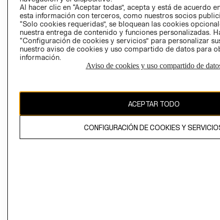
Al hacer clic en “Aceptar todas”, acepta y está de acuerdo
esta información con terceros, como nuestros socios publicit
“Solo cookies requeridas”, se bloquean las cookies opcionale
nuestra entrega de contenido y funciones personalizadas. H
Perú (S/)
“Configuración de cookies y servicios” para personalizar sus
nuestro aviso de cookies y uso compartido de datos para 
CAMBIAR REGIÓN
información.
Aviso de cookies y uso compartido de dato
El contenido de esta página web está protegido por copyright y es
ACEPTAR TODO
propiedad de H&M Hennes & Mauritz AB
CONFIGURACIÓN DE COOKIES Y SERVICIO