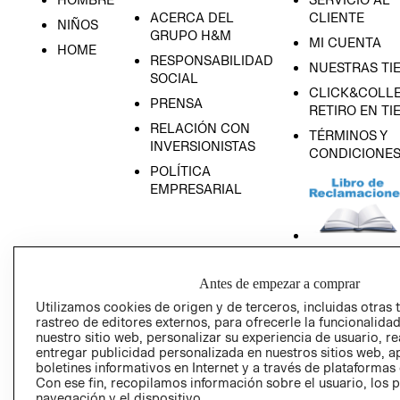
ACERCA DEL
CLIENTE
NIÑOS
GRUPO H&M
MI CUENTA
HOME
RESPONSABILIDAD
NUESTRAS TI
SOCIAL
CLICK&COLLE
PRENSA
RETIRO EN TI
RELACIÓN CON
TÉRMINOS Y
INVERSIONISTAS
CONDICIONE
POLÍTICA
EMPRESARIAL
AVISO DE
Antes de empezar a comprar
PRIVACIDAD
Utilizamos cookies de origen y de terceros, incluidas otras 
GIFT CARD
rastreo de editores externos, para ofrecerle la funcionalid
nuestro sitio web, personalizar su experiencia de usuario, rea
AVISO DE COO
entregar publicidad personalizada en nuestros sitios web, a
boletines informativos en Internet y a través de plataformas
Con ese fin, recopilamos información sobre el usuario, los 
navegación y el dispositivo.