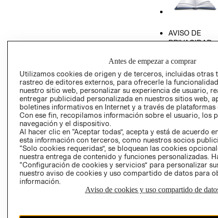
AVISO DE
PRIVACIDAD
GIFT CARD
Antes de empezar a comprar
AVISO DE COO
Utilizamos cookies de origen y de terceros, incluidas otras 
rastreo de editores externos, para ofrecerle la funcionalid
nuestro sitio web, personalizar su experiencia de usuario, rea
entregar publicidad personalizada en nuestros sitios web, a
boletines informativos en Internet y a través de plataformas
Con ese fin, recopilamos información sobre el usuario, los 
navegación y el dispositivo.
Al hacer clic en “Aceptar todas”, acepta y está de acuerdo
Perú (S/)
esta información con terceros, como nuestros socios publicit
“Solo cookies requeridas”, se bloquean las cookies opcionale
CAMBIAR REGIÓN
nuestra entrega de contenido y funciones personalizadas. H
“Configuración de cookies y servicios” para personalizar sus
nuestro aviso de cookies y uso compartido de datos para 
información.
Aviso de cookies y uso compartido de dato
El contenido de esta página web está protegido por copyright y es
propiedad de H&M Hennes & Mauritz AB