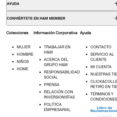
AYUDA
CONVIÉRTETE EN H&M MEMBER
Colecciones
Información Corporativa
Ayuda
MUJER
TRABAJAR EN
CONTACTO
H&M
HOMBRE
SERVICIO AL
ACERCA DEL
CLIENTE
NIÑOS
GRUPO H&M
MI CUENTA
HOME
RESPONSABILIDAD
NUESTRAS TI
SOCIAL
CLICK&COLLE
PRENSA
RETIRO EN TI
RELACIÓN CON
TÉRMINOS Y
INVERSIONISTAS
CONDICIONE
POLÍTICA
EMPRESARIAL