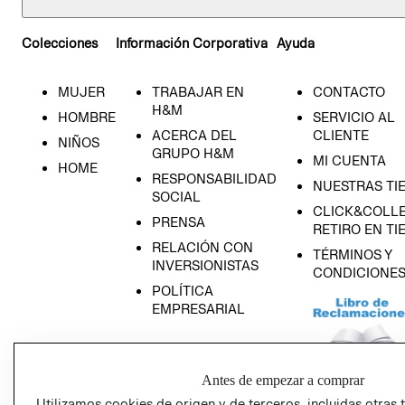
Colecciones
Información Corporativa
Ayuda
MUJER
TRABAJAR EN
CONTACTO
H&M
HOMBRE
SERVICIO AL
ACERCA DEL
CLIENTE
NIÑOS
GRUPO H&M
MI CUENTA
HOME
RESPONSABILIDAD
NUESTRAS TI
SOCIAL
CLICK&COLLE
PRENSA
RETIRO EN TI
RELACIÓN CON
TÉRMINOS Y
INVERSIONISTAS
CONDICIONE
POLÍTICA
EMPRESARIAL
Antes de empezar a comprar
AVISO DE
Utilizamos cookies de origen y de terceros, incluidas otras 