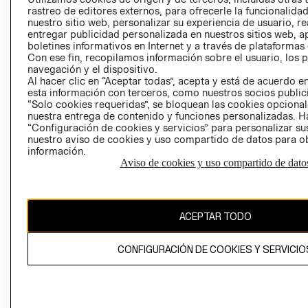
PRIVACIDAD
rastreo de editores externos, para ofrecerle la funcionalid
nuestro sitio web, personalizar su experiencia de usuario, rea
GIFT CARD
entregar publicidad personalizada en nuestros sitios web, a
AVISO DE COO
boletines informativos en Internet y a través de plataformas
Con ese fin, recopilamos información sobre el usuario, los 
navegación y el dispositivo.
Al hacer clic en “Aceptar todas”, acepta y está de acuerdo
esta información con terceros, como nuestros socios publicit
“Solo cookies requeridas”, se bloquean las cookies opcionale
nuestra entrega de contenido y funciones personalizadas. H
“Configuración de cookies y servicios” para personalizar sus
nuestro aviso de cookies y uso compartido de datos para 
Perú (S/)
información.
Aviso de cookies y uso compartido de dato
CAMBIAR REGIÓN
ACEPTAR TODO
El contenido de esta página web está protegido por copyright y es
propiedad de H&M Hennes & Mauritz AB
CONFIGURACIÓN DE COOKIES Y SERVICIO