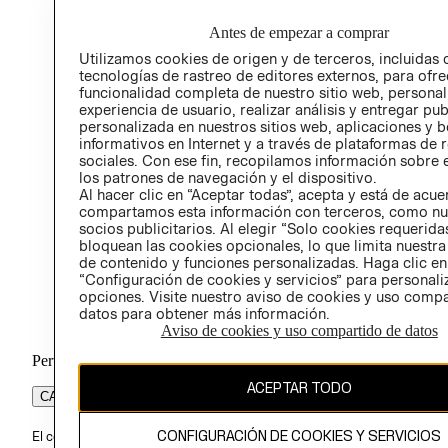
Antes de empezar a comprar
Utilizamos cookies de origen y de terceros, incluidas 
tecnologías de rastreo de editores externos, para ofre
funcionalidad completa de nuestro sitio web, personal
experiencia de usuario, realizar análisis y entregar pu
personalizada en nuestros sitios web, aplicaciones y b
informativos en Internet y a través de plataformas de 
sociales. Con ese fin, recopilamos información sobre e
los patrones de navegación y el dispositivo.
Al hacer clic en “Aceptar todas”, acepta y está de acu
compartamos esta información con terceros, como nu
socios publicitarios. Al elegir “Solo cookies requeridas
bloquean las cookies opcionales, lo que limita nuestra
de contenido y funciones personalizadas. Haga clic en
“Configuración de cookies y servicios” para personali
opciones. Visite nuestro aviso de cookies y uso comp
datos para obtener más información.
Aviso de cookies y uso compartido de datos
Perú (S/)
ACEPTAR TODO
CAMBIAR REGIÓN
CONFIGURACIÓN DE COOKIES Y SERVICIOS
El contenido de esta página web está protegido por copyright y es pr