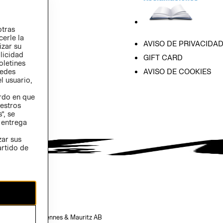
otras
cerle la
AVISO DE PRIVACIDA
izar su
blicidad
GIFT CARD
oletines
AVISO DE COOKIES
redes
l usuario,
erdo en que
estros
”, se
 entrega
zar sus
artido de
opiedad de H&M Hennes & Mauritz AB