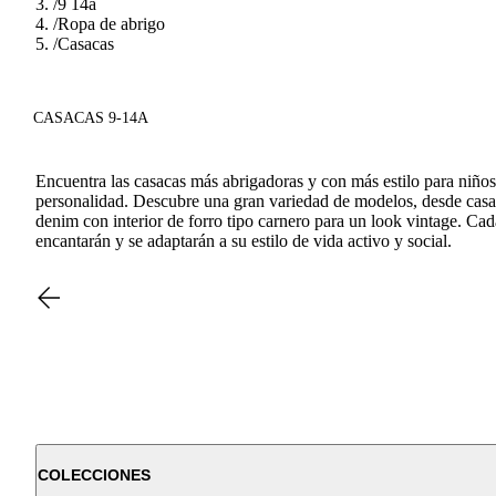
/
9 14a
/
Ropa de abrigo
/
Casacas
CASACAS 9-14A
Encuentra las casacas más abrigadoras y con más estilo para niños
personalidad. Descubre una gran variedad de modelos, desde casac
denim con interior de forro tipo carnero para un look vintage. Ca
encantarán y se adaptarán a su estilo de vida activo y social.
COLECCIONES