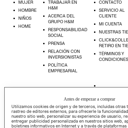
MUJER
TRABAJAR EN
CONTACTO
H&M
HOMBRE
SERVICIO AL
ACERCA DEL
CLIENTE
NIÑOS
GRUPO H&M
MI CUENTA
HOME
RESPONSABILIDAD
NUESTRAS TI
SOCIAL
CLICK&COLLE
PRENSA
RETIRO EN TI
RELACIÓN CON
TÉRMINOS Y
INVERSIONISTAS
CONDICIONE
POLÍTICA
EMPRESARIAL
AVISO DE
Antes de empezar a comprar
PRIVACIDAD
Utilizamos cookies de origen y de terceros, incluidas otras 
rastreo de editores externos, para ofrecerle la funcionalid
GIFT CARD
nuestro sitio web, personalizar su experiencia de usuario, rea
AVISO DE COO
entregar publicidad personalizada en nuestros sitios web, a
boletines informativos en Internet y a través de plataformas