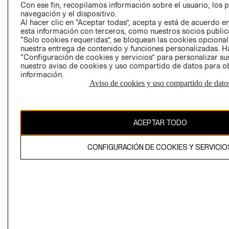
Con ese fin, recopilamos información sobre el usuario, los 
navegación y el dispositivo.
Al hacer clic en “Aceptar todas”, acepta y está de acuerdo
esta información con terceros, como nuestros socios publicit
“Solo cookies requeridas”, se bloquean las cookies opcionale
nuestra entrega de contenido y funciones personalizadas. H
Perú (S/)
“Configuración de cookies y servicios” para personalizar sus
nuestro aviso de cookies y uso compartido de datos para 
información.
CAMBIAR REGIÓN
Aviso de cookies y uso compartido de dato
El contenido de esta página web está protegido por copyright y es
ACEPTAR TODO
propiedad de H&M Hennes & Mauritz AB
CONFIGURACIÓN DE COOKIES Y SERVICIO