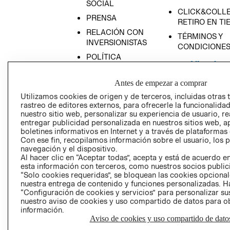
SOCIAL
CLICK&COLLE
PRENSA
RETIRO EN TI
RELACIÓN CON
TÉRMINOS Y
INVERSIONISTAS
CONDICIONE
POLÍTICA
EMPRESARIAL
Antes de empezar a comprar
Utilizamos cookies de origen y de terceros, incluidas otras 
rastreo de editores externos, para ofrecerle la funcionalid
nuestro sitio web, personalizar su experiencia de usuario, rea
AVISO DE
entregar publicidad personalizada en nuestros sitios web, a
PRIVACIDAD
boletines informativos en Internet y a través de plataformas
Con ese fin, recopilamos información sobre el usuario, los 
GIFT CARD
navegación y el dispositivo.
AVISO DE COO
Al hacer clic en “Aceptar todas”, acepta y está de acuerdo
esta información con terceros, como nuestros socios publicit
“Solo cookies requeridas”, se bloquean las cookies opcionale
nuestra entrega de contenido y funciones personalizadas. H
“Configuración de cookies y servicios” para personalizar sus
nuestro aviso de cookies y uso compartido de datos para 
información.
Aviso de cookies y uso compartido de dato
Perú (S/)