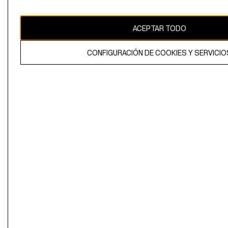
CAMBIAR REGIÓN
ACEPTAR TODO
CONFIGURACIÓN DE COOKIES Y SERVICIO
El contenido de esta página web está protegido por copyright y es
propiedad de H&M Hennes & Mauritz AB