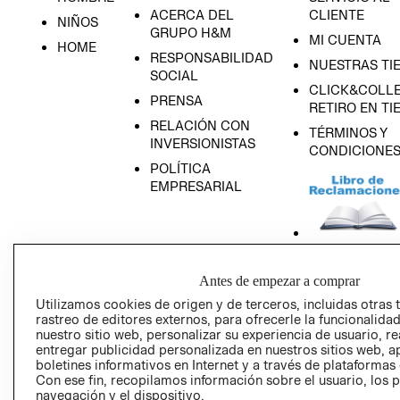
ACERCA DEL
CLIENTE
NIÑOS
GRUPO H&M
MI CUENTA
HOME
RESPONSABILIDAD
NUESTRAS TI
SOCIAL
CLICK&COLLE
PRENSA
RETIRO EN TI
RELACIÓN CON
TÉRMINOS Y
INVERSIONISTAS
CONDICIONE
POLÍTICA
EMPRESARIAL
AVISO DE
Antes de empezar a comprar
PRIVACIDAD
Utilizamos cookies de origen y de terceros, incluidas otras 
GIFT CARD
rastreo de editores externos, para ofrecerle la funcionalid
nuestro sitio web, personalizar su experiencia de usuario, rea
AVISO DE COO
entregar publicidad personalizada en nuestros sitios web, a
boletines informativos en Internet y a través de plataformas
Con ese fin, recopilamos información sobre el usuario, los 
navegación y el dispositivo.