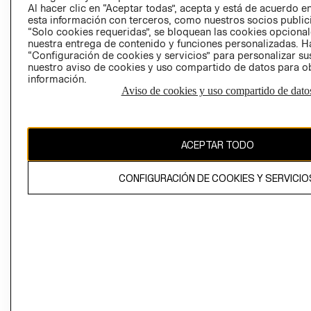
Al hacer clic en “Aceptar todas”, acepta y está de acuerdo
esta información con terceros, como nuestros socios publicit
“Solo cookies requeridas”, se bloquean las cookies opcionale
nuestra entrega de contenido y funciones personalizadas. H
Perú (S/)
“Configuración de cookies y servicios” para personalizar sus
nuestro aviso de cookies y uso compartido de datos para 
CAMBIAR REGIÓN
información.
Aviso de cookies y uso compartido de dato
El contenido de esta página web está protegido por copyright y es
ACEPTAR TODO
propiedad de H&M Hennes & Mauritz AB
CONFIGURACIÓN DE COOKIES Y SERVICIO