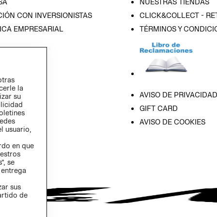
SA
NUESTRAS TIENDAS
IÓN CON INVERSIONISTAS
CLICK&COLLECT - RE
ICA EMPRESARIAL
TÉRMINOS Y CONDICI
otras
cerle la
AVISO DE PRIVACIDA
izar su
blicidad
GIFT CARD
oletines
redes
AVISO DE COOKIES
l usuario,
erdo en que
estros
”, se
 entrega
zar sus
artido de