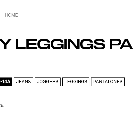
HOME
 LEGGINGS PAR
-14A
JEANS
JOGGERS
LEGGINGS
PANTALONES
ra.