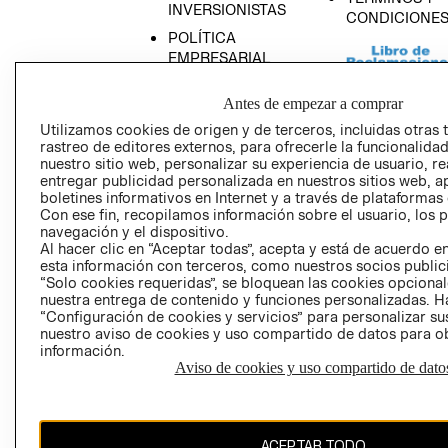
INVERSIONISTAS
CONDICIONE
POLÍTICA
EMPRESARIAL
Antes de empezar a comprar
Utilizamos cookies de origen y de terceros, incluidas otras 
rastreo de editores externos, para ofrecerle la funcionalid
AVISO DE
nuestro sitio web, personalizar su experiencia de usuario, rea
PRIVACIDAD
entregar publicidad personalizada en nuestros sitios web, a
boletines informativos en Internet y a través de plataformas
GIFT CARD
Con ese fin, recopilamos información sobre el usuario, los 
AVISO DE COO
navegación y el dispositivo.
Al hacer clic en “Aceptar todas”, acepta y está de acuerdo
esta información con terceros, como nuestros socios publicit
“Solo cookies requeridas”, se bloquean las cookies opcionale
nuestra entrega de contenido y funciones personalizadas. H
“Configuración de cookies y servicios” para personalizar sus
nuestro aviso de cookies y uso compartido de datos para 
información.
Aviso de cookies y uso compartido de dato
Perú (S/)
CAMBIAR REGIÓN
ACEPTAR TODO