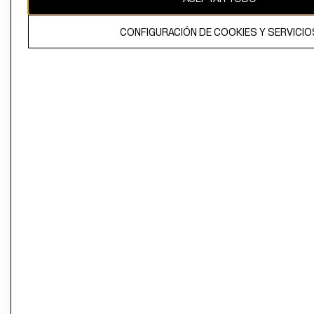
CONFIGURACIÓN DE COOKIES Y SERVICIO
El contenido de esta página web está protegido por copyright y es
propiedad de H&M Hennes & Mauritz AB