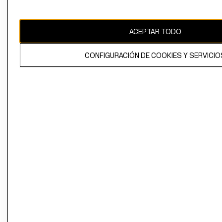
El contenido de esta página web está protegido por copyright y es
propiedad de H&M Hennes & Mauritz AB
ACEPTAR TODO
CONFIGURACIÓN DE COOKIES Y SERVICIO