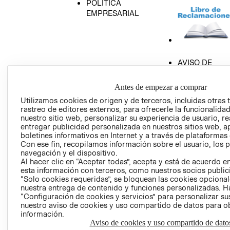
POLÍTICA
EMPRESARIAL
AVISO DE
PRIVACIDAD
Antes de empezar a comprar
GIFT CARD
Utilizamos cookies de origen y de terceros, incluidas otras 
AVISO DE COO
rastreo de editores externos, para ofrecerle la funcionalid
nuestro sitio web, personalizar su experiencia de usuario, rea
entregar publicidad personalizada en nuestros sitios web, a
boletines informativos en Internet y a través de plataformas
Con ese fin, recopilamos información sobre el usuario, los 
navegación y el dispositivo.
Al hacer clic en “Aceptar todas”, acepta y está de acuerdo
esta información con terceros, como nuestros socios publicit
Perú (S/)
“Solo cookies requeridas”, se bloquean las cookies opcionale
nuestra entrega de contenido y funciones personalizadas. H
CAMBIAR REGIÓN
“Configuración de cookies y servicios” para personalizar sus
nuestro aviso de cookies y uso compartido de datos para 
información.
Aviso de cookies y uso compartido de dato