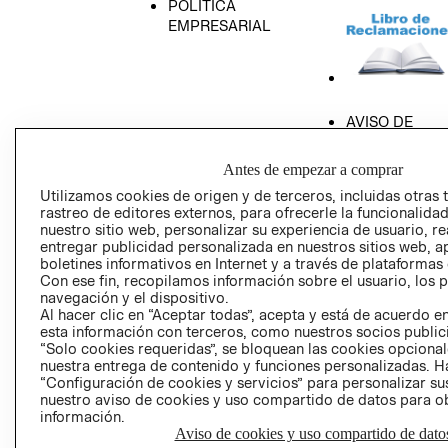
POLÍTICA
EMPRESARIAL
AVISO DE
PRIVACIDAD
Antes de empezar a comprar
GIFT CARD
Utilizamos cookies de origen y de terceros, incluidas otras 
AVISO DE COO
rastreo de editores externos, para ofrecerle la funcionalid
nuestro sitio web, personalizar su experiencia de usuario, rea
entregar publicidad personalizada en nuestros sitios web, a
boletines informativos en Internet y a través de plataformas
Con ese fin, recopilamos información sobre el usuario, los 
navegación y el dispositivo.
Al hacer clic en “Aceptar todas”, acepta y está de acuerdo
esta información con terceros, como nuestros socios publicit
Perú (S/)
“Solo cookies requeridas”, se bloquean las cookies opcionale
nuestra entrega de contenido y funciones personalizadas. H
CAMBIAR REGIÓN
“Configuración de cookies y servicios” para personalizar sus
nuestro aviso de cookies y uso compartido de datos para 
información.
Aviso de cookies y uso compartido de dato