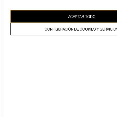
El contenido de esta página web está protegido por copyright y es
propiedad de H&M Hennes & Mauritz AB
ACEPTAR TODO
CONFIGURACIÓN DE COOKIES Y SERVICIO