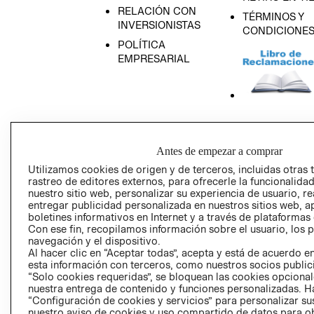
RELACIÓN CON
TÉRMINOS Y
INVERSIONISTAS
CONDICIONE
POLÍTICA
EMPRESARIAL
AVISO DE
PRIVACIDAD
Antes de empezar a comprar
GIFT CARD
Utilizamos cookies de origen y de terceros, incluidas otras 
AVISO DE COO
rastreo de editores externos, para ofrecerle la funcionalid
nuestro sitio web, personalizar su experiencia de usuario, rea
entregar publicidad personalizada en nuestros sitios web, a
boletines informativos en Internet y a través de plataformas
Con ese fin, recopilamos información sobre el usuario, los 
navegación y el dispositivo.
Al hacer clic en “Aceptar todas”, acepta y está de acuerdo
esta información con terceros, como nuestros socios publicit
Perú (S/)
“Solo cookies requeridas”, se bloquean las cookies opcionale
nuestra entrega de contenido y funciones personalizadas. H
“Configuración de cookies y servicios” para personalizar sus
CAMBIAR REGIÓN
nuestro aviso de cookies y uso compartido de datos para 