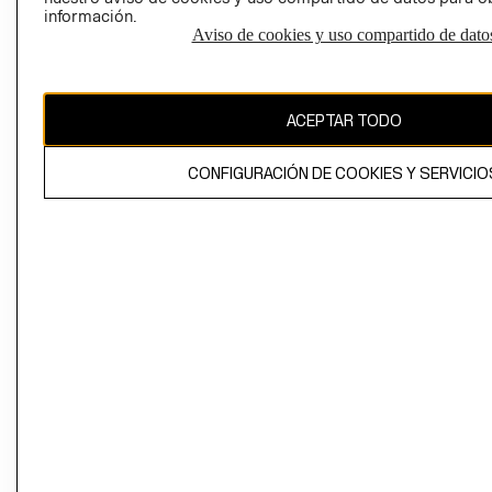
información.
Aviso de cookies y uso compartido de dato
El contenido de esta página web está protegido por copyright y es
propiedad de H&M Hennes & Mauritz AB
ACEPTAR TODO
CONFIGURACIÓN DE COOKIES Y SERVICIO