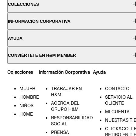
COLECCIONES
INFORMACIÓN CORPORATIVA
AYUDA
CONVIÉRTETE EN H&M MEMBER
Colecciones
Información Corporativa
Ayuda
MUJER
TRABAJAR EN
CONTACTO
H&M
HOMBRE
SERVICIO AL
ACERCA DEL
CLIENTE
NIÑOS
GRUPO H&M
MI CUENTA
HOME
RESPONSABILIDAD
NUESTRAS TI
SOCIAL
CLICK&COLLE
PRENSA
RETIRO EN TI