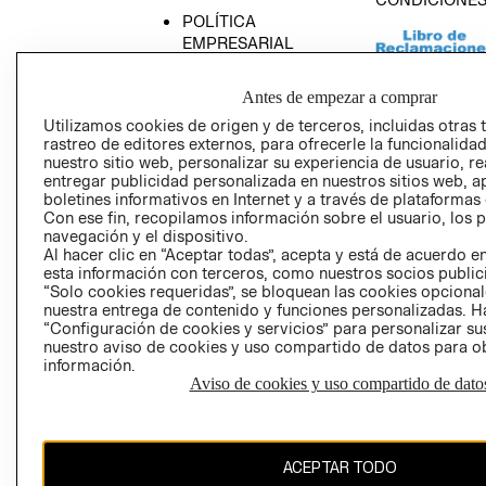
POLÍTICA
EMPRESARIAL
Antes de empezar a comprar
Utilizamos cookies de origen y de terceros, incluidas otras 
rastreo de editores externos, para ofrecerle la funcionalid
AVISO DE
nuestro sitio web, personalizar su experiencia de usuario, rea
PRIVACIDAD
entregar publicidad personalizada en nuestros sitios web, a
boletines informativos en Internet y a través de plataformas
GIFT CARD
Con ese fin, recopilamos información sobre el usuario, los 
AVISO DE COO
navegación y el dispositivo.
Al hacer clic en “Aceptar todas”, acepta y está de acuerdo
esta información con terceros, como nuestros socios publicit
“Solo cookies requeridas”, se bloquean las cookies opcionale
nuestra entrega de contenido y funciones personalizadas. H
“Configuración de cookies y servicios” para personalizar sus
nuestro aviso de cookies y uso compartido de datos para 
información.
Perú (S/)
Aviso de cookies y uso compartido de dato
CAMBIAR REGIÓN
ACEPTAR TODO