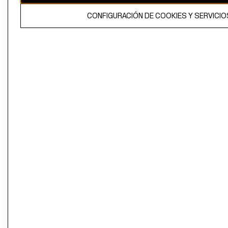
El contenido de esta página web está protegido por copyright y es
CONFIGURACIÓN DE COOKIES Y SERVICIO
propiedad de H&M Hennes & Mauritz AB