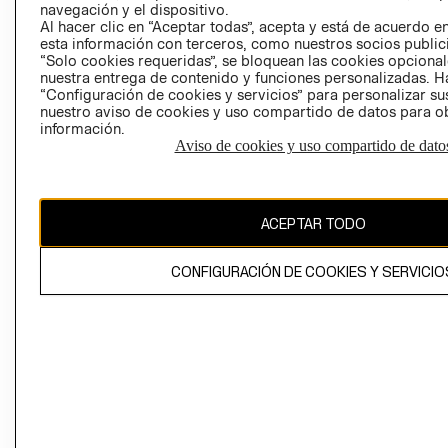
navegación y el dispositivo.
Al hacer clic en “Aceptar todas”, acepta y está de acuerdo
esta información con terceros, como nuestros socios publicit
“Solo cookies requeridas”, se bloquean las cookies opcionale
nuestra entrega de contenido y funciones personalizadas. H
Perú (S/)
“Configuración de cookies y servicios” para personalizar sus
nuestro aviso de cookies y uso compartido de datos para 
CAMBIAR REGIÓN
información.
Aviso de cookies y uso compartido de dato
El contenido de esta página web está protegido por copyright y es
ACEPTAR TODO
propiedad de H&M Hennes & Mauritz AB
CONFIGURACIÓN DE COOKIES Y SERVICIO