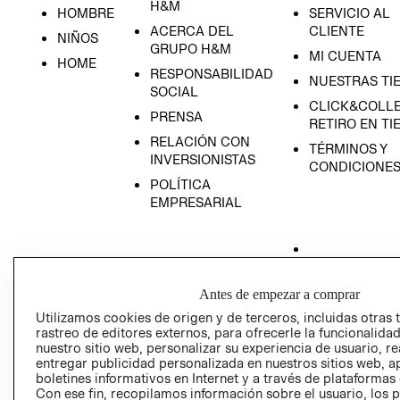
H&M
HOMBRE
SERVICIO AL
ACERCA DEL
CLIENTE
NIÑOS
GRUPO H&M
MI CUENTA
HOME
RESPONSABILIDAD
NUESTRAS TI
SOCIAL
CLICK&COLLE
PRENSA
RETIRO EN TI
RELACIÓN CON
TÉRMINOS Y
INVERSIONISTAS
CONDICIONE
POLÍTICA
EMPRESARIAL
AVISO DE
Antes de empezar a comprar
PRIVACIDAD
Utilizamos cookies de origen y de terceros, incluidas otras 
GIFT CARD
rastreo de editores externos, para ofrecerle la funcionalid
nuestro sitio web, personalizar su experiencia de usuario, rea
AVISO DE COO
entregar publicidad personalizada en nuestros sitios web, a
boletines informativos en Internet y a través de plataformas
Con ese fin, recopilamos información sobre el usuario, los 