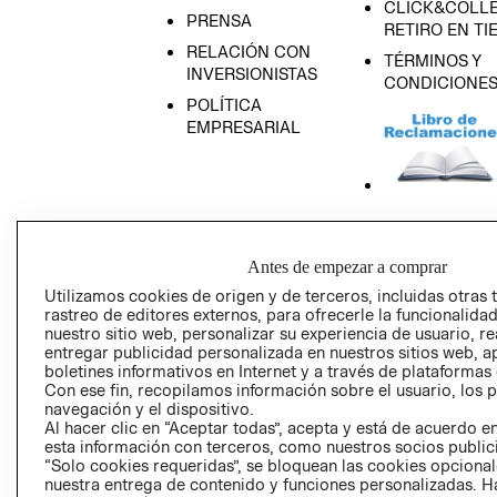
CLICK&COLLE
PRENSA
RETIRO EN TI
RELACIÓN CON
TÉRMINOS Y
INVERSIONISTAS
CONDICIONE
POLÍTICA
EMPRESARIAL
AVISO DE
PRIVACIDAD
Antes de empezar a comprar
GIFT CARD
Utilizamos cookies de origen y de terceros, incluidas otras 
rastreo de editores externos, para ofrecerle la funcionalid
AVISO DE COO
nuestro sitio web, personalizar su experiencia de usuario, rea
entregar publicidad personalizada en nuestros sitios web, a
boletines informativos en Internet y a través de plataformas
Con ese fin, recopilamos información sobre el usuario, los 
navegación y el dispositivo.
Al hacer clic en “Aceptar todas”, acepta y está de acuerdo
esta información con terceros, como nuestros socios publicit
“Solo cookies requeridas”, se bloquean las cookies opcionale
Perú (S/)
nuestra entrega de contenido y funciones personalizadas. H