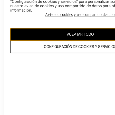
“Configuración de cookies y servicios” para personalizar sus
CAMBIAR REGIÓN
nuestro aviso de cookies y uso compartido de datos para 
información.
Aviso de cookies y uso compartido de dato
El contenido de esta página web está protegido por copyright y es
propiedad de H&M Hennes & Mauritz AB
ACEPTAR TODO
CONFIGURACIÓN DE COOKIES Y SERVICIO