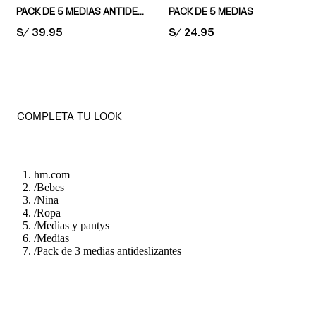
PACK DE 5 MEDIAS ANTIDESLIZANTES
PACK DE 5 MEDIAS
PRICE:
S/ 39.95
PRICE:
S/ 24.95
COMPLETA TU LOOK
hm.com
/
Bebes
/
Nina
/
Ropa
/
Medias y pantys
/
Medias
/
Pack de 3 medias antideslizantes