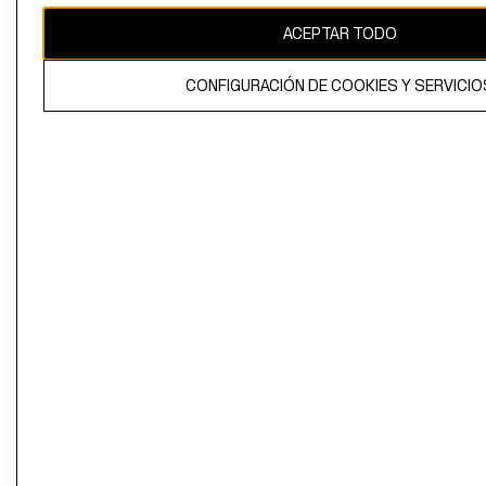
ACEPTAR TODO
CONFIGURACIÓN DE COOKIES Y SERVICIO
El contenido de esta página web está protegido por copyright y es
propiedad de H&M Hennes & Mauritz AB