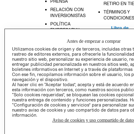
PRENSA
RETIRO EN TI
RELACIÓN CON
TÉRMINOS Y
INVERSIONISTAS
CONDICIONE
POLÍTICA
EMPRESARIAL
Antes de empezar a comprar
Utilizamos cookies de origen y de terceros, incluidas otras 
rastreo de editores externos, para ofrecerle la funcionalid
AVISO DE
nuestro sitio web, personalizar su experiencia de usuario, rea
entregar publicidad personalizada en nuestros sitios web, a
PRIVACIDAD
boletines informativos en Internet y a través de plataformas
GIFT CARD
Con ese fin, recopilamos información sobre el usuario, los 
navegación y el dispositivo.
AVISO DE COO
Al hacer clic en “Aceptar todas”, acepta y está de acuerdo
esta información con terceros, como nuestros socios publicit
“Solo cookies requeridas”, se bloquean las cookies opcionale
nuestra entrega de contenido y funciones personalizadas. H
“Configuración de cookies y servicios” para personalizar sus
nuestro aviso de cookies y uso compartido de datos para 
información.
Aviso de cookies y uso compartido de dato
Perú (S/)
CAMBIAR REGIÓN