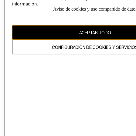
información.
Aviso de cookies y uso compartido de dato
El contenido de esta página web está protegido por copyright y es
propiedad de H&M Hennes & Mauritz AB
ACEPTAR TODO
CONFIGURACIÓN DE COOKIES Y SERVICIO