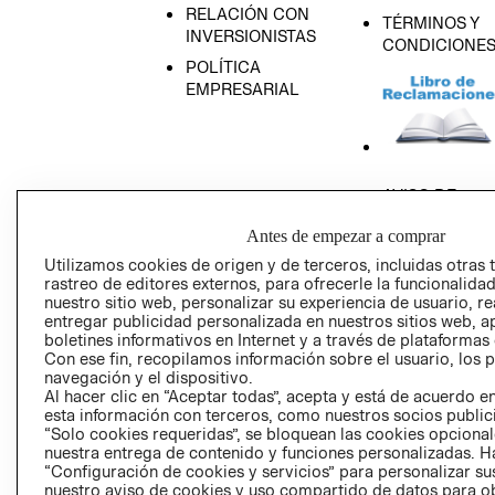
RELACIÓN CON
TÉRMINOS Y
INVERSIONISTAS
CONDICIONE
POLÍTICA
EMPRESARIAL
AVISO DE
PRIVACIDAD
Antes de empezar a comprar
GIFT CARD
Utilizamos cookies de origen y de terceros, incluidas otras 
AVISO DE COO
rastreo de editores externos, para ofrecerle la funcionalid
nuestro sitio web, personalizar su experiencia de usuario, rea
entregar publicidad personalizada en nuestros sitios web, a
boletines informativos en Internet y a través de plataformas
Con ese fin, recopilamos información sobre el usuario, los 
navegación y el dispositivo.
Al hacer clic en “Aceptar todas”, acepta y está de acuerdo
esta información con terceros, como nuestros socios publicit
Perú (S/)
“Solo cookies requeridas”, se bloquean las cookies opcionale
nuestra entrega de contenido y funciones personalizadas. H
“Configuración de cookies y servicios” para personalizar sus
CAMBIAR REGIÓN
nuestro aviso de cookies y uso compartido de datos para 