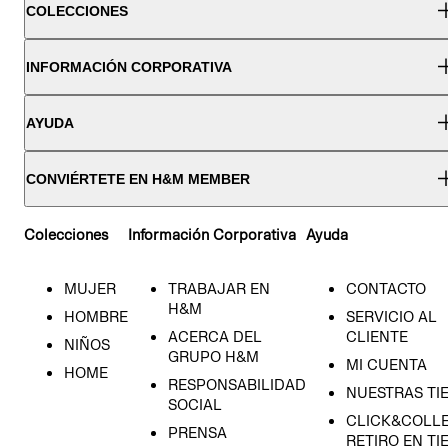
COLECCIONES
INFORMACIÓN CORPORATIVA
AYUDA
CONVIÉRTETE EN H&M MEMBER
Colecciones
Información Corporativa
Ayuda
MUJER
TRABAJAR EN
CONTACTO
H&M
HOMBRE
SERVICIO AL
ACERCA DEL
CLIENTE
NIÑOS
GRUPO H&M
MI CUENTA
HOME
RESPONSABILIDAD
NUESTRAS TI
SOCIAL
CLICK&COLLE
PRENSA
RETIRO EN TI