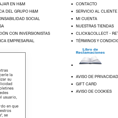
AJAR EN H&M
CONTACTO
CA DEL GRUPO H&M
SERVICIO AL CLIENTE
ONSABILIDAD SOCIAL
MI CUENTA
SA
NUESTRAS TIENDAS
IÓN CON INVERSIONISTAS
CLICK&COLLECT - RE
ICA EMPRESARIAL
TÉRMINOS Y CONDICI
otras
cerle la
AVISO DE PRIVACIDA
izar su
blicidad
GIFT CARD
oletines
AVISO DE COOKIES
redes
l usuario,
erdo en que
estros
”, se