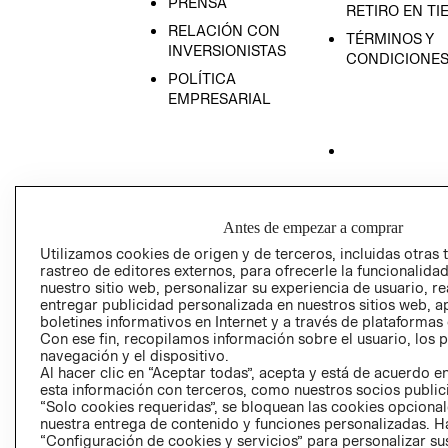
PRENSA
RETIRO EN TI
RELACIÓN CON
TÉRMINOS Y
INVERSIONISTAS
CONDICIONE
POLÍTICA
EMPRESARIAL
AVISO DE
PRIVACIDAD
Antes de empezar a comprar
GIFT CARD
Utilizamos cookies de origen y de terceros, incluidas otras 
rastreo de editores externos, para ofrecerle la funcionalid
AVISO DE COO
nuestro sitio web, personalizar su experiencia de usuario, rea
entregar publicidad personalizada en nuestros sitios web, a
boletines informativos en Internet y a través de plataformas
Con ese fin, recopilamos información sobre el usuario, los 
navegación y el dispositivo.
Al hacer clic en “Aceptar todas”, acepta y está de acuerdo
esta información con terceros, como nuestros socios publicit
“Solo cookies requeridas”, se bloquean las cookies opcionale
Perú (S/)
nuestra entrega de contenido y funciones personalizadas. H
“Configuración de cookies y servicios” para personalizar sus
CAMBIAR REGIÓN