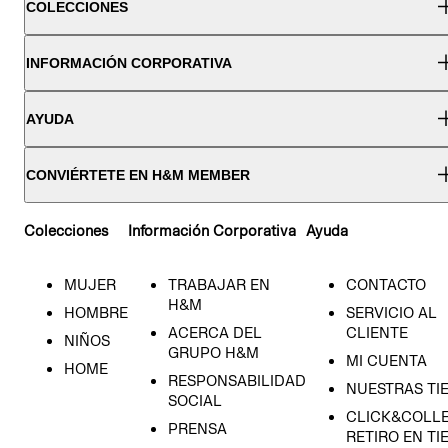
COLECCIONES
INFORMACIÓN CORPORATIVA
AYUDA
CONVIÉRTETE EN H&M MEMBER
Colecciones
Información Corporativa
Ayuda
MUJER
TRABAJAR EN
CONTACTO
H&M
HOMBRE
SERVICIO AL
ACERCA DEL
CLIENTE
NIÑOS
GRUPO H&M
MI CUENTA
HOME
RESPONSABILIDAD
NUESTRAS TI
SOCIAL
CLICK&COLLE
PRENSA
RETIRO EN TI