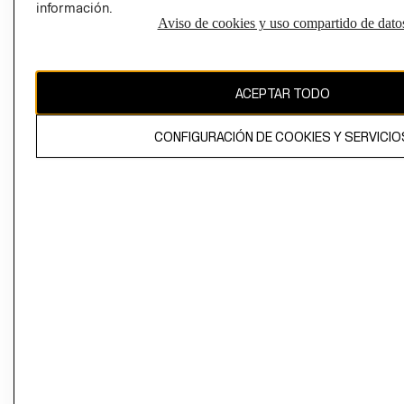
información.
Aviso de cookies y uso compartido de dato
El contenido de esta página web está protegido por copyright y es
propiedad de H&M Hennes & Mauritz AB
ACEPTAR TODO
CONFIGURACIÓN DE COOKIES Y SERVICIO