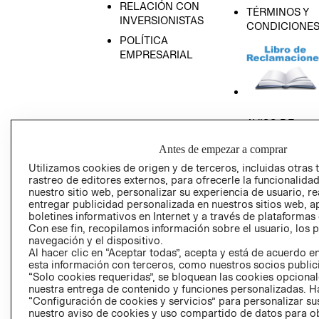
RELACIÓN CON
TÉRMINOS Y
INVERSIONISTAS
CONDICIONE
POLÍTICA
EMPRESARIAL
AVISO DE
PRIVACIDAD
Antes de empezar a comprar
GIFT CARD
Utilizamos cookies de origen y de terceros, incluidas otras 
AVISO DE COO
rastreo de editores externos, para ofrecerle la funcionalid
nuestro sitio web, personalizar su experiencia de usuario, rea
entregar publicidad personalizada en nuestros sitios web, a
boletines informativos en Internet y a través de plataformas
Con ese fin, recopilamos información sobre el usuario, los 
navegación y el dispositivo.
Al hacer clic en “Aceptar todas”, acepta y está de acuerdo
esta información con terceros, como nuestros socios publicit
Perú (S/)
“Solo cookies requeridas”, se bloquean las cookies opcionale
nuestra entrega de contenido y funciones personalizadas. H
“Configuración de cookies y servicios” para personalizar sus
CAMBIAR REGIÓN
nuestro aviso de cookies y uso compartido de datos para 