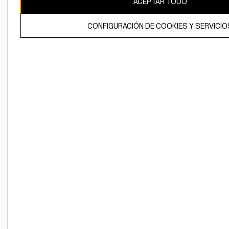
ACEPTAR TODO
CONFIGURACIÓN DE COOKIES Y SERVICIO
El contenido de esta página web está protegido por copyright y es
propiedad de H&M Hennes & Mauritz AB