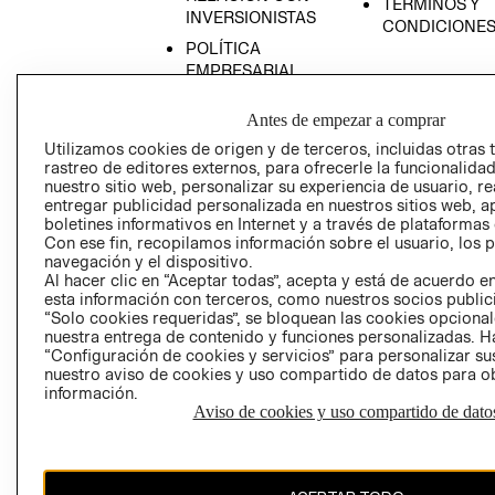
TÉRMINOS Y
INVERSIONISTAS
CONDICIONE
POLÍTICA
EMPRESARIAL
Antes de empezar a comprar
Utilizamos cookies de origen y de terceros, incluidas otras 
rastreo de editores externos, para ofrecerle la funcionalid
AVISO DE
nuestro sitio web, personalizar su experiencia de usuario, rea
PRIVACIDAD
entregar publicidad personalizada en nuestros sitios web, a
boletines informativos en Internet y a través de plataformas
GIFT CARD
Con ese fin, recopilamos información sobre el usuario, los 
AVISO DE COO
navegación y el dispositivo.
Al hacer clic en “Aceptar todas”, acepta y está de acuerdo
esta información con terceros, como nuestros socios publicit
“Solo cookies requeridas”, se bloquean las cookies opcionale
nuestra entrega de contenido y funciones personalizadas. H
“Configuración de cookies y servicios” para personalizar sus
nuestro aviso de cookies y uso compartido de datos para 
información.
Aviso de cookies y uso compartido de dato
Perú (S/)
CAMBIAR REGIÓN