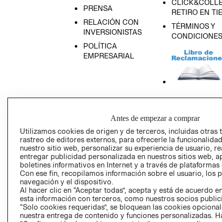
CLICK&COLLE
PRENSA
RETIRO EN TI
RELACIÓN CON
TÉRMINOS Y
INVERSIONISTAS
CONDICIONE
POLÍTICA
EMPRESARIAL
AVISO DE
PRIVACIDAD
Antes de empezar a comprar
GIFT CARD
Utilizamos cookies de origen y de terceros, incluidas otras 
rastreo de editores externos, para ofrecerle la funcionalid
AVISO DE COO
nuestro sitio web, personalizar su experiencia de usuario, rea
entregar publicidad personalizada en nuestros sitios web, a
boletines informativos en Internet y a través de plataformas
Con ese fin, recopilamos información sobre el usuario, los 
navegación y el dispositivo.
Al hacer clic en “Aceptar todas”, acepta y está de acuerdo
esta información con terceros, como nuestros socios publicit
“Solo cookies requeridas”, se bloquean las cookies opcionale
Perú (S/)
nuestra entrega de contenido y funciones personalizadas. H