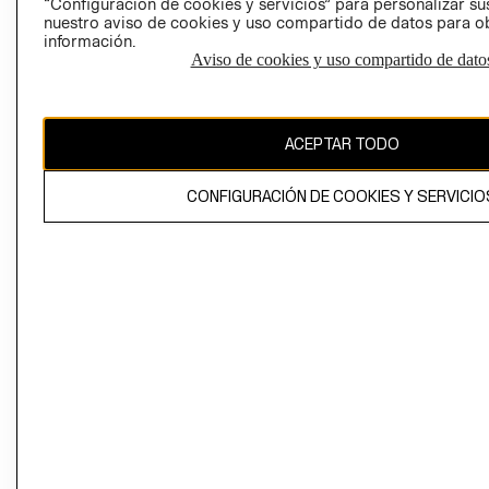
“Configuración de cookies y servicios” para personalizar sus
CAMBIAR REGIÓN
nuestro aviso de cookies y uso compartido de datos para 
información.
Aviso de cookies y uso compartido de dato
El contenido de esta página web está protegido por copyright y es
propiedad de H&M Hennes & Mauritz AB
ACEPTAR TODO
CONFIGURACIÓN DE COOKIES Y SERVICIO