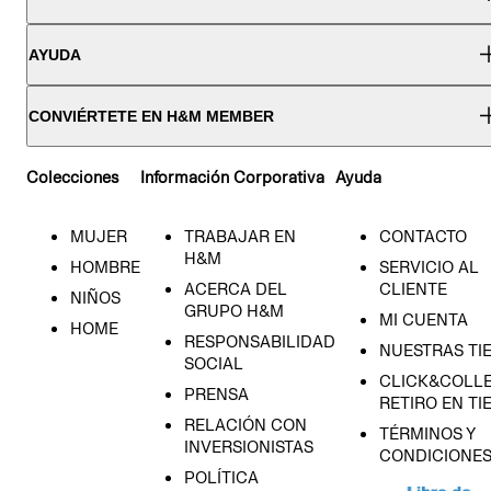
AYUDA
CONVIÉRTETE EN H&M MEMBER
Colecciones
Información Corporativa
Ayuda
MUJER
TRABAJAR EN
CONTACTO
H&M
HOMBRE
SERVICIO AL
ACERCA DEL
CLIENTE
NIÑOS
GRUPO H&M
MI CUENTA
HOME
RESPONSABILIDAD
NUESTRAS TI
SOCIAL
CLICK&COLLE
PRENSA
RETIRO EN TI
RELACIÓN CON
TÉRMINOS Y
INVERSIONISTAS
CONDICIONE
POLÍTICA