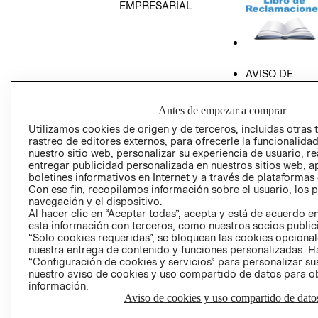
EMPRESARIAL
AVISO DE
PRIVACIDAD
GIFT CARD
Antes de empezar a comprar
AVISO DE COO
Utilizamos cookies de origen y de terceros, incluidas otras 
rastreo de editores externos, para ofrecerle la funcionalid
nuestro sitio web, personalizar su experiencia de usuario, rea
entregar publicidad personalizada en nuestros sitios web, a
boletines informativos en Internet y a través de plataformas
Con ese fin, recopilamos información sobre el usuario, los 
navegación y el dispositivo.
Al hacer clic en “Aceptar todas”, acepta y está de acuerdo
esta información con terceros, como nuestros socios publicit
Perú (S/)
“Solo cookies requeridas”, se bloquean las cookies opcionale
nuestra entrega de contenido y funciones personalizadas. H
CAMBIAR REGIÓN
“Configuración de cookies y servicios” para personalizar sus
nuestro aviso de cookies y uso compartido de datos para 
información.
Aviso de cookies y uso compartido de dato
El contenido de esta página web está protegido por copyright y es