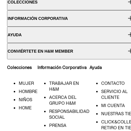
COLECCIONES
INFORMACIÓN CORPORATIVA
AYUDA
CONVIÉRTETE EN H&M MEMBER
Colecciones
Información Corporativa
Ayuda
MUJER
TRABAJAR EN
CONTACTO
H&M
HOMBRE
SERVICIO AL
ACERCA DEL
CLIENTE
NIÑOS
GRUPO H&M
MI CUENTA
HOME
RESPONSABILIDAD
NUESTRAS TI
SOCIAL
CLICK&COLLE
PRENSA
RETIRO EN TI