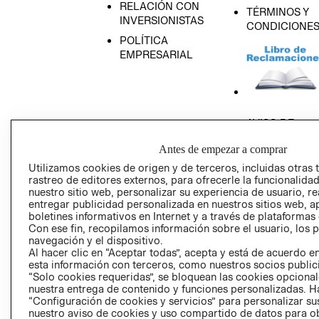
RELACIÓN CON
TÉRMINOS Y
INVERSIONISTAS
CONDICIONE
POLÍTICA
EMPRESARIAL
AVISO DE
PRIVACIDAD
Antes de empezar a comprar
GIFT CARD
Utilizamos cookies de origen y de terceros, incluidas otras 
AVISO DE COO
rastreo de editores externos, para ofrecerle la funcionalid
nuestro sitio web, personalizar su experiencia de usuario, rea
entregar publicidad personalizada en nuestros sitios web, a
boletines informativos en Internet y a través de plataformas
Con ese fin, recopilamos información sobre el usuario, los 
navegación y el dispositivo.
Al hacer clic en “Aceptar todas”, acepta y está de acuerdo
esta información con terceros, como nuestros socios publicit
Perú (S/)
“Solo cookies requeridas”, se bloquean las cookies opcionale
nuestra entrega de contenido y funciones personalizadas. H
“Configuración de cookies y servicios” para personalizar sus
CAMBIAR REGIÓN
nuestro aviso de cookies y uso compartido de datos para 