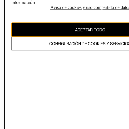
información.
Aviso de cookies y uso compartido de dato
El contenido de esta página web está protegido por copyright y es
propiedad de H&M Hennes & Mauritz AB
ACEPTAR TODO
CONFIGURACIÓN DE COOKIES Y SERVICIO