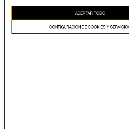
CAMBIAR REGIÓN
ACEPTAR TODO
CONFIGURACIÓN DE COOKIES Y SERVICIO
El contenido de esta página web está protegido por copyright y es
propiedad de H&M Hennes & Mauritz AB