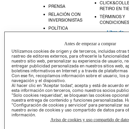
CLICK&COLLE
PRENSA
RETIRO EN TI
RELACIÓN CON
TÉRMINOS Y
INVERSIONISTAS
CONDICIONE
POLÍTICA
EMPRESARIAL
Antes de empezar a comprar
Utilizamos cookies de origen y de terceros, incluidas otras 
rastreo de editores externos, para ofrecerle la funcionalid
nuestro sitio web, personalizar su experiencia de usuario, rea
AVISO DE
entregar publicidad personalizada en nuestros sitios web, a
PRIVACIDAD
boletines informativos en Internet y a través de plataformas
GIFT CARD
Con ese fin, recopilamos información sobre el usuario, los 
navegación y el dispositivo.
AVISO DE COO
Al hacer clic en “Aceptar todas”, acepta y está de acuerdo
esta información con terceros, como nuestros socios publicit
“Solo cookies requeridas”, se bloquean las cookies opcionale
nuestra entrega de contenido y funciones personalizadas. H
“Configuración de cookies y servicios” para personalizar sus
nuestro aviso de cookies y uso compartido de datos para 
información.
Aviso de cookies y uso compartido de dato
Perú (S/)