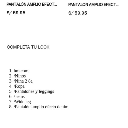
PANTALÓN AMPLIO EFECTO DENIM
PANTALÓN AMPLIO EFECTO DENIM
PRICE:
S/ 59.95
PRICE:
S/ 59.95
COMPLETA TU LOOK
hm.com
/
Ninos
/
Nina 2 8a
/
Ropa
/
Pantalones y leggings
/
Jeans
/
Wide leg
/
Pantalón amplio efecto denim