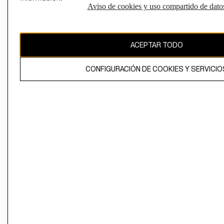
Aviso de cookies y uso compartido de dato
El contenido de esta página web está protegido por copyright y es
propiedad de H&M Hennes & Mauritz AB
ACEPTAR TODO
CONFIGURACIÓN DE COOKIES Y SERVICIO