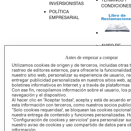
INVERSIONISTAS
CONDICIONE
POLÍTICA
EMPRESARIAL
AVISO DE
PRIVACIDAD
Antes de empezar a comprar
GIFT CARD
Utilizamos cookies de origen y de terceros, incluidas otras 
AVISO DE COO
rastreo de editores externos, para ofrecerle la funcionalid
nuestro sitio web, personalizar su experiencia de usuario, rea
entregar publicidad personalizada en nuestros sitios web, a
boletines informativos en Internet y a través de plataformas
Con ese fin, recopilamos información sobre el usuario, los 
navegación y el dispositivo.
Al hacer clic en “Aceptar todas”, acepta y está de acuerdo
esta información con terceros, como nuestros socios publicit
Perú (S/)
“Solo cookies requeridas”, se bloquean las cookies opcionale
nuestra entrega de contenido y funciones personalizadas. H
CAMBIAR REGIÓN
“Configuración de cookies y servicios” para personalizar sus
nuestro aviso de cookies y uso compartido de datos para 
información.