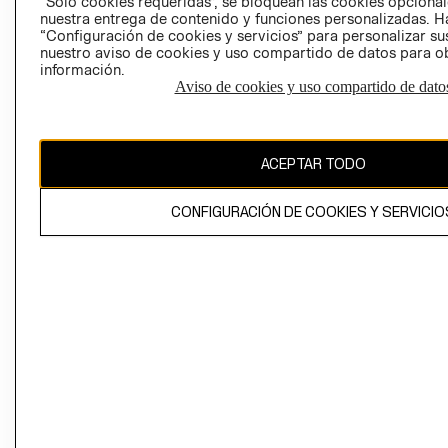
“Solo cookies requeridas”, se bloquean las cookies opcionale
Perú (S/)
nuestra entrega de contenido y funciones personalizadas. H
“Configuración de cookies y servicios” para personalizar sus
CAMBIAR REGIÓN
nuestro aviso de cookies y uso compartido de datos para 
información.
Aviso de cookies y uso compartido de dato
El contenido de esta página web está protegido por copyright y es
propiedad de H&M Hennes & Mauritz AB
ACEPTAR TODO
CONFIGURACIÓN DE COOKIES Y SERVICIO