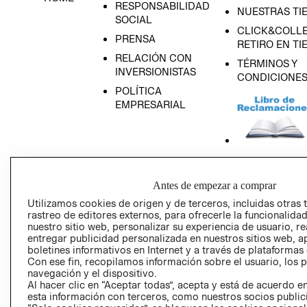
RESPONSABILIDAD
NUESTRAS TI
SOCIAL
CLICK&COLLE
PRENSA
RETIRO EN TI
RELACIÓN CON
TÉRMINOS Y
INVERSIONISTAS
CONDICIONE
POLÍTICA
EMPRESARIAL
AVISO DE
PRIVACIDAD
Antes de empezar a comprar
Utilizamos cookies de origen y de terceros, incluidas otras 
GIFT CARD
rastreo de editores externos, para ofrecerle la funcionalid
AVISO DE COO
nuestro sitio web, personalizar su experiencia de usuario, rea
entregar publicidad personalizada en nuestros sitios web, a
boletines informativos en Internet y a través de plataformas
Con ese fin, recopilamos información sobre el usuario, los 
navegación y el dispositivo.
Al hacer clic en “Aceptar todas”, acepta y está de acuerdo
esta información con terceros, como nuestros socios publicit