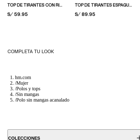
TOP DE TIRANTES CON RIBETE DE ENCAJE
TOP DE TIRANTES ESPAGUETI CON DETALLES DE ENCAJE
PRICE:
S/ 59.95
PRICE:
S/ 89.95
COMPLETA TU LOOK
hm.com
/
Mujer
/
Polos y tops
/
Sin mangas
/
Polo sin mangas acanalado
COLECCIONES