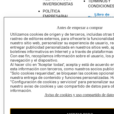
TÉRMINOS Y
INVERSIONISTAS
CONDICIONE
POLÍTICA
EMPRESARIAL
Antes de empezar a comprar
Utilizamos cookies de origen y de terceros, incluidas otras 
rastreo de editores externos, para ofrecerle la funcionalid
AVISO DE
nuestro sitio web, personalizar su experiencia de usuario, rea
PRIVACIDAD
entregar publicidad personalizada en nuestros sitios web, a
boletines informativos en Internet y a través de plataformas
GIFT CARD
Con ese fin, recopilamos información sobre el usuario, los 
AVISO DE COO
navegación y el dispositivo.
Al hacer clic en “Aceptar todas”, acepta y está de acuerdo
esta información con terceros, como nuestros socios publicit
“Solo cookies requeridas”, se bloquean las cookies opcionale
nuestra entrega de contenido y funciones personalizadas. H
“Configuración de cookies y servicios” para personalizar sus
nuestro aviso de cookies y uso compartido de datos para 
información.
Aviso de cookies y uso compartido de dato
Perú (S/)
CAMBIAR REGIÓN