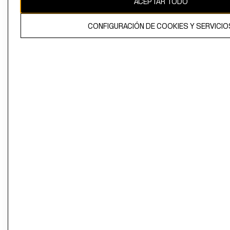
ACEPTAR TODO
CONFIGURACIÓN DE COOKIES Y SERVICIO
El contenido de esta página web está protegido por copyright y es
propiedad de H&M Hennes & Mauritz AB