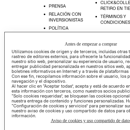
CLICK&COLLE
PRENSA
RETIRO EN TI
RELACIÓN CON
TÉRMINOS Y
INVERSIONISTAS
CONDICIONE
POLÍTICA
EMPRESARIAL
Antes de empezar a comprar
Utilizamos cookies de origen y de terceros, incluidas otras 
rastreo de editores externos, para ofrecerle la funcionalid
nuestro sitio web, personalizar su experiencia de usuario, rea
AVISO DE
entregar publicidad personalizada en nuestros sitios web, a
PRIVACIDAD
boletines informativos en Internet y a través de plataformas
GIFT CARD
Con ese fin, recopilamos información sobre el usuario, los 
navegación y el dispositivo.
AVISO DE COO
Al hacer clic en “Aceptar todas”, acepta y está de acuerdo
esta información con terceros, como nuestros socios publicit
“Solo cookies requeridas”, se bloquean las cookies opcionale
nuestra entrega de contenido y funciones personalizadas. H
“Configuración de cookies y servicios” para personalizar sus
nuestro aviso de cookies y uso compartido de datos para 
información.
Aviso de cookies y uso compartido de dato
Perú (S/)