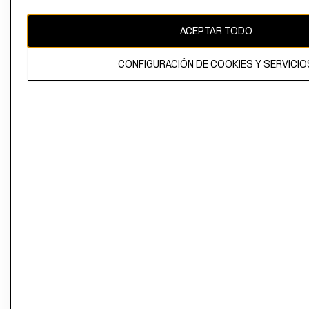
CAMBIAR REGIÓN
ACEPTAR TODO
CONFIGURACIÓN DE COOKIES Y SERVICIO
El contenido de esta página web está protegido por copyright y es
propiedad de H&M Hennes & Mauritz AB