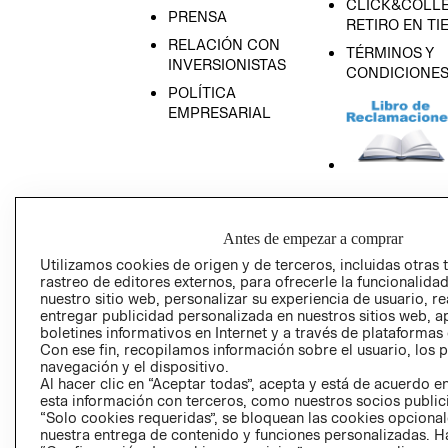
CLICK&COLLE
PRENSA
RETIRO EN TI
RELACIÓN CON
TÉRMINOS Y
INVERSIONISTAS
CONDICIONE
POLÍTICA
EMPRESARIAL
AVISO DE
PRIVACIDAD
Antes de empezar a comprar
GIFT CARD
Utilizamos cookies de origen y de terceros, incluidas otras 
rastreo de editores externos, para ofrecerle la funcionalid
AVISO DE COO
nuestro sitio web, personalizar su experiencia de usuario, rea
entregar publicidad personalizada en nuestros sitios web, a
boletines informativos en Internet y a través de plataformas
Con ese fin, recopilamos información sobre el usuario, los 
navegación y el dispositivo.
Al hacer clic en “Aceptar todas”, acepta y está de acuerdo
esta información con terceros, como nuestros socios publicit
“Solo cookies requeridas”, se bloquean las cookies opcionale
Perú (S/)
nuestra entrega de contenido y funciones personalizadas. H