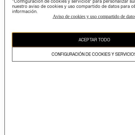
“Configuración de cookies y servicios” para personalizar sus
CAMBIAR REGIÓN
nuestro aviso de cookies y uso compartido de datos para 
información.
Aviso de cookies y uso compartido de dato
El contenido de esta página web está protegido por copyright y es
propiedad de H&M Hennes & Mauritz AB
ACEPTAR TODO
CONFIGURACIÓN DE COOKIES Y SERVICIO