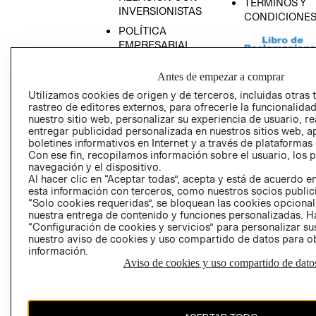
TÉRMINOS Y
INVERSIONISTAS
CONDICIONE
POLÍTICA
EMPRESARIAL
Antes de empezar a comprar
Utilizamos cookies de origen y de terceros, incluidas otras 
rastreo de editores externos, para ofrecerle la funcionalid
AVISO DE
nuestro sitio web, personalizar su experiencia de usuario, rea
PRIVACIDAD
entregar publicidad personalizada en nuestros sitios web, a
boletines informativos en Internet y a través de plataformas
GIFT CARD
Con ese fin, recopilamos información sobre el usuario, los 
AVISO DE COO
navegación y el dispositivo.
Al hacer clic en “Aceptar todas”, acepta y está de acuerdo
esta información con terceros, como nuestros socios publicit
“Solo cookies requeridas”, se bloquean las cookies opcionale
nuestra entrega de contenido y funciones personalizadas. H
“Configuración de cookies y servicios” para personalizar sus
nuestro aviso de cookies y uso compartido de datos para 
información.
Aviso de cookies y uso compartido de dato
Perú (S/)
CAMBIAR REGIÓN