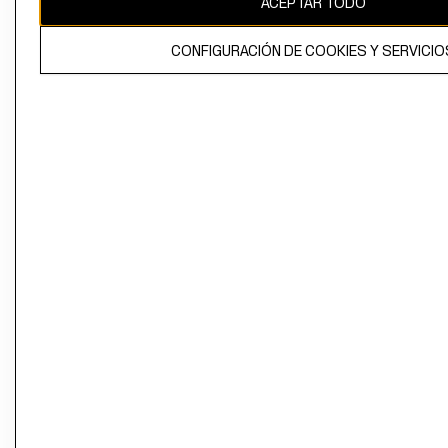
ACEPTAR TODO
CONFIGURACIÓN DE COOKIES Y SERVICIO
El contenido de esta página web está protegido por copyright y es
propiedad de H&M Hennes & Mauritz AB