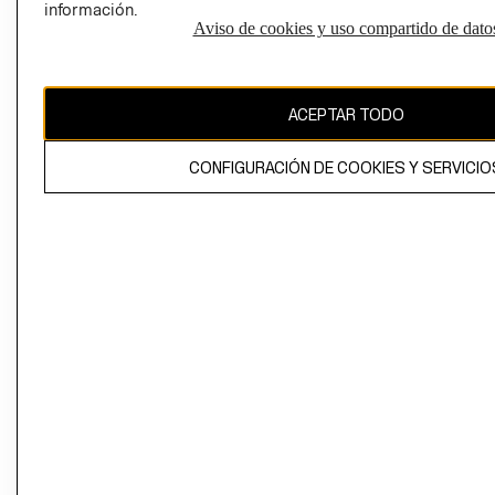
información.
Aviso de cookies y uso compartido de dato
El contenido de esta página web está protegido por copyright y es
propiedad de H&M Hennes & Mauritz AB
ACEPTAR TODO
CONFIGURACIÓN DE COOKIES Y SERVICIO