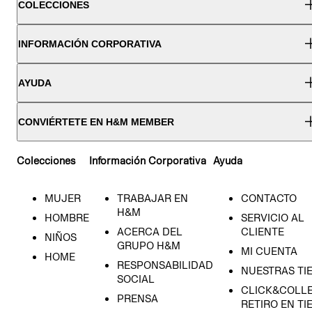
COLECCIONES
INFORMACIÓN CORPORATIVA
AYUDA
CONVIÉRTETE EN H&M MEMBER
Colecciones
Información Corporativa
Ayuda
MUJER
TRABAJAR EN
CONTACTO
H&M
HOMBRE
SERVICIO AL
ACERCA DEL
CLIENTE
NIÑOS
GRUPO H&M
MI CUENTA
HOME
RESPONSABILIDAD
NUESTRAS TI
SOCIAL
CLICK&COLLE
PRENSA
RETIRO EN TI