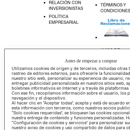
RELACIÓN CON
TÉRMINOS Y
INVERSIONISTAS
CONDICIONE
POLÍTICA
EMPRESARIAL
AVISO DE
PRIVACIDAD
Antes de empezar a comprar
GIFT CARD
Utilizamos cookies de origen y de terceros, incluidas otras 
AVISO DE COO
rastreo de editores externos, para ofrecerle la funcionalid
nuestro sitio web, personalizar su experiencia de usuario, rea
entregar publicidad personalizada en nuestros sitios web, a
boletines informativos en Internet y a través de plataformas
Con ese fin, recopilamos información sobre el usuario, los 
navegación y el dispositivo.
Al hacer clic en “Aceptar todas”, acepta y está de acuerdo
esta información con terceros, como nuestros socios publicit
Perú (S/)
“Solo cookies requeridas”, se bloquean las cookies opcionale
nuestra entrega de contenido y funciones personalizadas. H
“Configuración de cookies y servicios” para personalizar sus
CAMBIAR REGIÓN
nuestro aviso de cookies y uso compartido de datos para 