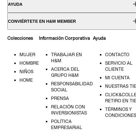
AYUDA
CONVIÉRTETE EN H&M MEMBER
Colecciones
Información Corporativa
Ayuda
MUJER
TRABAJAR EN
CONTACTO
H&M
HOMBRE
SERVICIO AL
ACERCA DEL
CLIENTE
NIÑOS
GRUPO H&M
MI CUENTA
HOME
RESPONSABILIDAD
NUESTRAS TI
SOCIAL
CLICK&COLLE
PRENSA
RETIRO EN TI
RELACIÓN CON
TÉRMINOS Y
INVERSIONISTAS
CONDICIONE
POLÍTICA
EMPRESARIAL