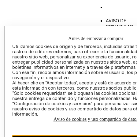
AVISO DE
PRIVACIDAD
GIFT CARD
Antes de empezar a comprar
AVISO DE COO
Utilizamos cookies de origen y de terceros, incluidas otras 
rastreo de editores externos, para ofrecerle la funcionalid
nuestro sitio web, personalizar su experiencia de usuario, rea
entregar publicidad personalizada en nuestros sitios web, a
boletines informativos en Internet y a través de plataformas
Con ese fin, recopilamos información sobre el usuario, los 
navegación y el dispositivo.
Al hacer clic en “Aceptar todas”, acepta y está de acuerdo
Perú (S/)
esta información con terceros, como nuestros socios publicit
“Solo cookies requeridas”, se bloquean las cookies opcionale
CAMBIAR REGIÓN
nuestra entrega de contenido y funciones personalizadas. H
“Configuración de cookies y servicios” para personalizar sus
nuestro aviso de cookies y uso compartido de datos para 
información.
Aviso de cookies y uso compartido de dato
El contenido de esta página web está protegido por copyright y es
propiedad de H&M Hennes & Mauritz AB