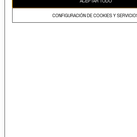
ACEPTAR TODO
CONFIGURACIÓN DE COOKIES Y SERVICIO
El contenido de esta página web está protegido por copyright y es
propiedad de H&M Hennes & Mauritz AB