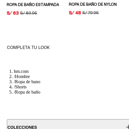
ROPA DE BAÑO DE NYLON
ROPA DE BAÑO ESTAMPADA
PRICE:
S/ 48
PRICE:
S/ 63
ORIGINAL PRICE:
S/ 79.95
ORIGINAL PRICE:
S/ 89.95
COMPLETA TU LOOK
hm.com
/
Hombre
/
Ropa de bano
/
Shorts
/
Ropa de baño
COLECCIONES