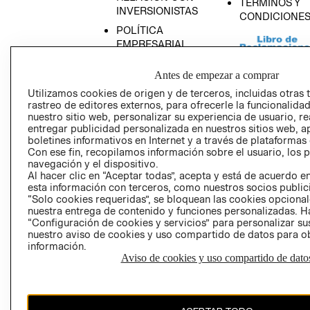
TÉRMINOS Y
INVERSIONISTAS
CONDICIONE
POLÍTICA
EMPRESARIAL
Antes de empezar a comprar
Utilizamos cookies de origen y de terceros, incluidas otras 
rastreo de editores externos, para ofrecerle la funcionalid
AVISO DE
nuestro sitio web, personalizar su experiencia de usuario, rea
PRIVACIDAD
entregar publicidad personalizada en nuestros sitios web, a
boletines informativos en Internet y a través de plataformas
GIFT CARD
Con ese fin, recopilamos información sobre el usuario, los 
AVISO DE COO
navegación y el dispositivo.
Al hacer clic en “Aceptar todas”, acepta y está de acuerdo
esta información con terceros, como nuestros socios publicit
“Solo cookies requeridas”, se bloquean las cookies opcionale
nuestra entrega de contenido y funciones personalizadas. H
“Configuración de cookies y servicios” para personalizar sus
nuestro aviso de cookies y uso compartido de datos para 
información.
Aviso de cookies y uso compartido de dato
Perú (S/)
CAMBIAR REGIÓN