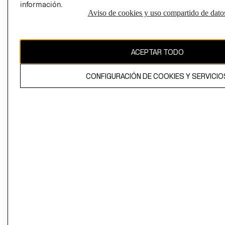
información.
Aviso de cookies y uso compartido de dato
El contenido de esta página web está protegido por copyright y es
propiedad de H&M Hennes & Mauritz AB
ACEPTAR TODO
CONFIGURACIÓN DE COOKIES Y SERVICIO