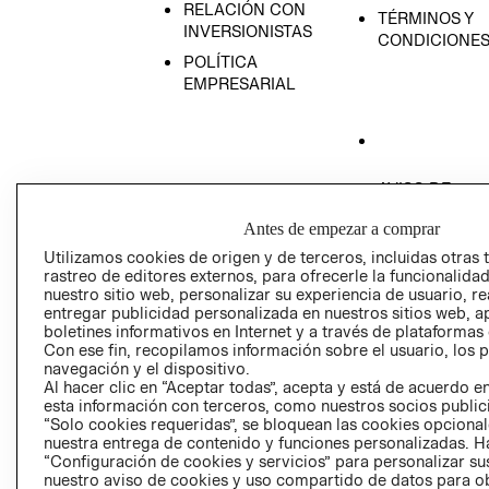
RELACIÓN CON
TÉRMINOS Y
INVERSIONISTAS
CONDICIONE
POLÍTICA
EMPRESARIAL
AVISO DE
PRIVACIDAD
Antes de empezar a comprar
GIFT CARD
Utilizamos cookies de origen y de terceros, incluidas otras 
AVISO DE COO
rastreo de editores externos, para ofrecerle la funcionalid
nuestro sitio web, personalizar su experiencia de usuario, rea
entregar publicidad personalizada en nuestros sitios web, a
boletines informativos en Internet y a través de plataformas
Con ese fin, recopilamos información sobre el usuario, los 
navegación y el dispositivo.
Al hacer clic en “Aceptar todas”, acepta y está de acuerdo
esta información con terceros, como nuestros socios publicit
Perú (S/)
“Solo cookies requeridas”, se bloquean las cookies opcionale
nuestra entrega de contenido y funciones personalizadas. H
“Configuración de cookies y servicios” para personalizar sus
CAMBIAR REGIÓN
nuestro aviso de cookies y uso compartido de datos para 