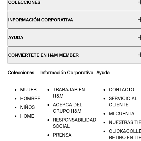
COLECCIONES
INFORMACIÓN CORPORATIVA
AYUDA
CONVIÉRTETE EN H&M MEMBER
Colecciones
Información Corporativa
Ayuda
MUJER
TRABAJAR EN
CONTACTO
H&M
HOMBRE
SERVICIO AL
ACERCA DEL
CLIENTE
NIÑOS
GRUPO H&M
MI CUENTA
HOME
RESPONSABILIDAD
NUESTRAS TI
SOCIAL
CLICK&COLLE
PRENSA
RETIRO EN TI