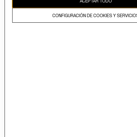
ACEPTAR TODO
CONFIGURACIÓN DE COOKIES Y SERVICIO
El contenido de esta página web está protegido por copyright y es
propiedad de H&M Hennes & Mauritz AB