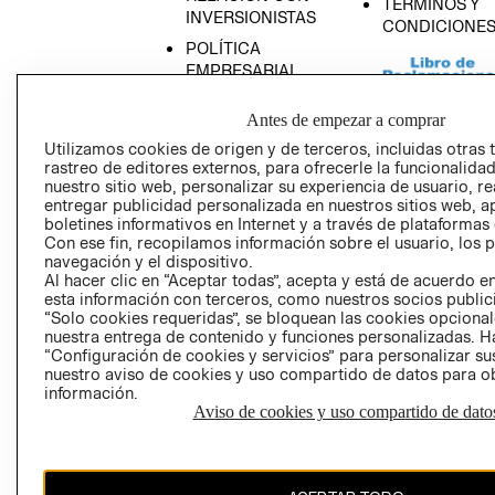
TÉRMINOS Y
INVERSIONISTAS
CONDICIONE
POLÍTICA
EMPRESARIAL
Antes de empezar a comprar
Utilizamos cookies de origen y de terceros, incluidas otras 
rastreo de editores externos, para ofrecerle la funcionalid
AVISO DE
nuestro sitio web, personalizar su experiencia de usuario, rea
PRIVACIDAD
entregar publicidad personalizada en nuestros sitios web, a
boletines informativos en Internet y a través de plataformas
GIFT CARD
Con ese fin, recopilamos información sobre el usuario, los 
AVISO DE COO
navegación y el dispositivo.
Al hacer clic en “Aceptar todas”, acepta y está de acuerdo
esta información con terceros, como nuestros socios publicit
“Solo cookies requeridas”, se bloquean las cookies opcionale
nuestra entrega de contenido y funciones personalizadas. H
“Configuración de cookies y servicios” para personalizar sus
nuestro aviso de cookies y uso compartido de datos para 
información.
Aviso de cookies y uso compartido de dato
Perú (S/)
CAMBIAR REGIÓN