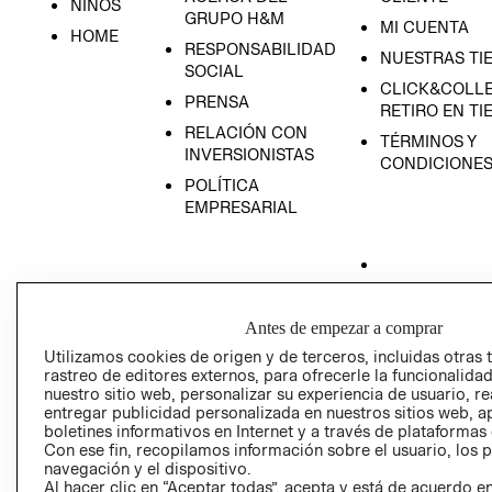
NIÑOS
GRUPO H&M
MI CUENTA
HOME
RESPONSABILIDAD
NUESTRAS TI
SOCIAL
CLICK&COLLE
PRENSA
RETIRO EN TI
RELACIÓN CON
TÉRMINOS Y
INVERSIONISTAS
CONDICIONE
POLÍTICA
EMPRESARIAL
AVISO DE
Antes de empezar a comprar
PRIVACIDAD
Utilizamos cookies de origen y de terceros, incluidas otras 
GIFT CARD
rastreo de editores externos, para ofrecerle la funcionalid
nuestro sitio web, personalizar su experiencia de usuario, rea
AVISO DE COO
entregar publicidad personalizada en nuestros sitios web, a
boletines informativos en Internet y a través de plataformas
Con ese fin, recopilamos información sobre el usuario, los 
navegación y el dispositivo.
Al hacer clic en “Aceptar todas”, acepta y está de acuerdo