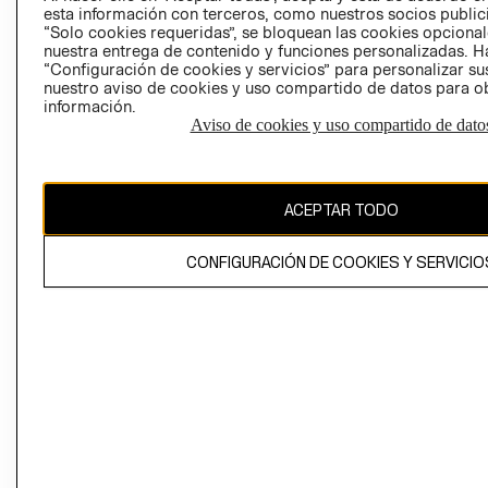
esta información con terceros, como nuestros socios publicit
“Solo cookies requeridas”, se bloquean las cookies opcionale
nuestra entrega de contenido y funciones personalizadas. H
Perú (S/)
“Configuración de cookies y servicios” para personalizar sus
nuestro aviso de cookies y uso compartido de datos para 
CAMBIAR REGIÓN
información.
Aviso de cookies y uso compartido de dato
El contenido de esta página web está protegido por copyright y es
ACEPTAR TODO
propiedad de H&M Hennes & Mauritz AB
CONFIGURACIÓN DE COOKIES Y SERVICIO