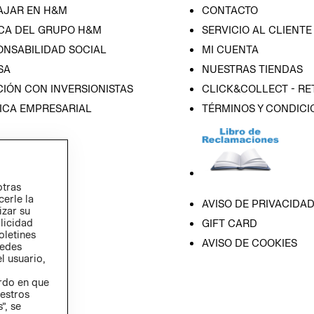
AJAR EN H&M
CONTACTO
CA DEL GRUPO H&M
SERVICIO AL CLIENTE
ONSABILIDAD SOCIAL
MI CUENTA
SA
NUESTRAS TIENDAS
IÓN CON INVERSIONISTAS
CLICK&COLLECT - RE
ICA EMPRESARIAL
TÉRMINOS Y CONDICI
otras
cerle la
AVISO DE PRIVACIDA
izar su
blicidad
GIFT CARD
oletines
AVISO DE COOKIES
redes
l usuario,
erdo en que
estros
”, se