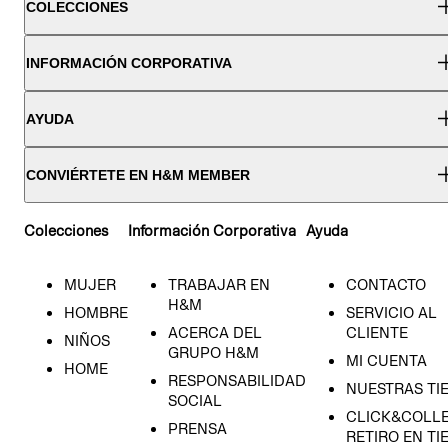
COLECCIONES
INFORMACIÓN CORPORATIVA
AYUDA
CONVIÉRTETE EN H&M MEMBER
Colecciones
Información Corporativa
Ayuda
MUJER
TRABAJAR EN
CONTACTO
H&M
HOMBRE
SERVICIO AL
ACERCA DEL
CLIENTE
NIÑOS
GRUPO H&M
MI CUENTA
HOME
RESPONSABILIDAD
NUESTRAS TI
SOCIAL
CLICK&COLLE
PRENSA
RETIRO EN TI