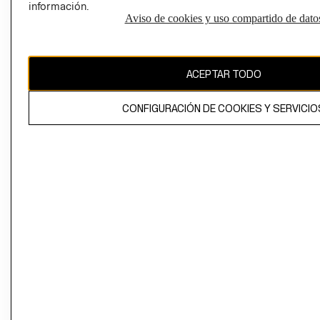
información.
Aviso de cookies y uso compartido de dato
El contenido de esta página web está protegido por copyright y es
propiedad de H&M Hennes & Mauritz AB
ACEPTAR TODO
CONFIGURACIÓN DE COOKIES Y SERVICIO