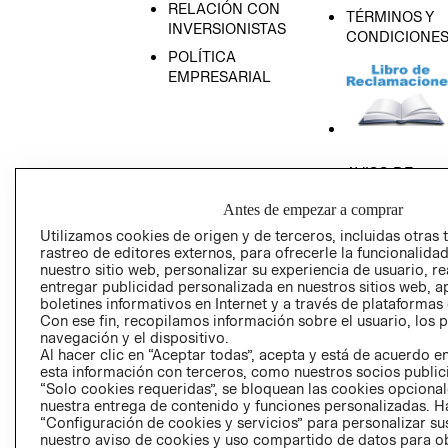
RELACIÓN CON
TÉRMINOS Y
INVERSIONISTAS
CONDICIONE
POLÍTICA
EMPRESARIAL
AVISO DE
PRIVACIDAD
Antes de empezar a comprar
GIFT CARD
Utilizamos cookies de origen y de terceros, incluidas otras 
AVISO DE COO
rastreo de editores externos, para ofrecerle la funcionalid
nuestro sitio web, personalizar su experiencia de usuario, rea
entregar publicidad personalizada en nuestros sitios web, a
boletines informativos en Internet y a través de plataformas
Con ese fin, recopilamos información sobre el usuario, los 
navegación y el dispositivo.
Al hacer clic en “Aceptar todas”, acepta y está de acuerdo
esta información con terceros, como nuestros socios publicit
Perú (S/)
“Solo cookies requeridas”, se bloquean las cookies opcionale
nuestra entrega de contenido y funciones personalizadas. H
“Configuración de cookies y servicios” para personalizar sus
CAMBIAR REGIÓN
nuestro aviso de cookies y uso compartido de datos para 